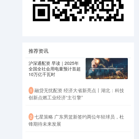
推荐资讯
沪深通配资 早读｜2025年
全国全社会用电量预计首超
10万亿千瓦时
融贷无忧配资 经济大省新亮点丨湖北：科技
1
创新点燃工业经济“主引擎”
七星策略 广东男篮新签约两位年轻球员，杜
2
锋期待未来发展