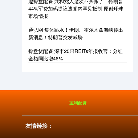
趣操盘配资 共和党人这次不买账了！特朗普
44%军费加码提议遭党内罕见抵制 原创环球
市场情报
通弘网 集体跳水！伊朗、霍尔木兹海峡传出
新消息！特朗普突发威胁！
操盘贷配资 深市25只REITs年报收官：分红
金额同比增46%
宝利配资
友情链接：