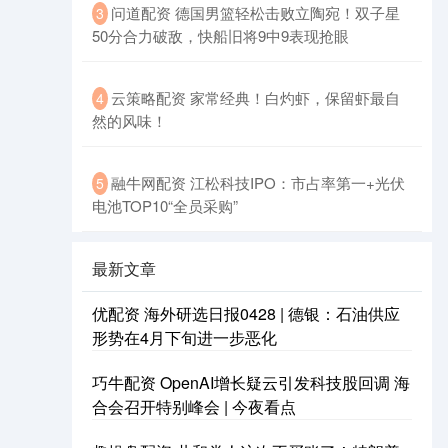
问道配资 德国男篮轻松击败立陶宛！双子星
3
50分合力破敌，快船旧将9中9表现抢眼
云策略配资 家常经典！白灼虾，保留虾最自
4
然的风味！
融牛网配资 江松科技IPO：市占率第一+光伏
5
电池TOP10“全员采购”
最新文章
优配资 海外研选日报0428 | 德银：石油供应
形势在4月下旬进一步恶化
巧牛配资 OpenAI增长疑云引发科技股回调 海
合会召开特别峰会 | 今夜看点