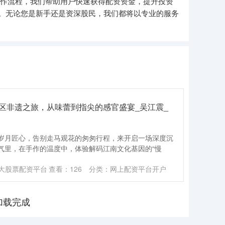
操作流程，我们帮助用户快速获得配资资金，提升投资
。无论您是新手还是资深股民，我们都将以专业的服务
区非遗之旅，从味蕾到指尖的感官盛宴_吴江震_
岁月匠心，告别走马观花的匆匆行程，来开启一场深度沉
气里，在手作的温度中，体验解码江南文化基因的“慢
大股票配资平台
查看：
126
分类：
网上配资平台开户
加载完成