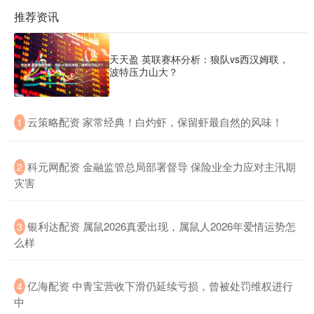
推荐资讯
天天盈 英联赛杯分析：狼队vs西汉姆联，
波特压力山大？
​云策略配资 家常经典！白灼虾，保留虾最自然的风味！
1
​科元网配资 金融监管总局部署督导 保险业全力应对主汛期
2
灾害
​银利达配资 属鼠2026真爱出现，属鼠人2026年爱情运势怎
3
么样
​亿海配资 中青宝营收下滑仍延续亏损，曾被处罚维权进行
4
中