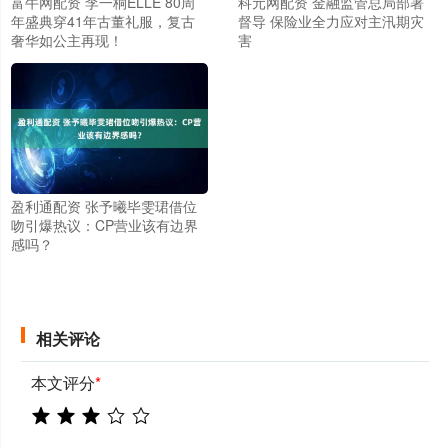
富牛网配资 李一桐ELLE 80周
科元网配资 金融监管总局部署
年盛典穿41年古董礼服，复古
督导 保险业全力应对主汛期灾
奢华如公主再现！
害
盈利通配资 张予曦毕雯珺借位
吻引爆热议：CP营业该有边界
感吗？
相关评论
本文评分
*