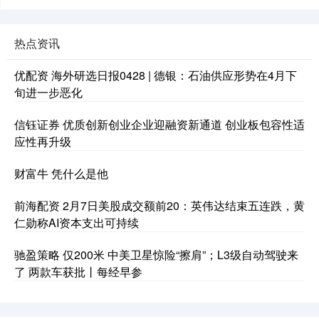
热点资讯
优配资 海外研选日报0428 | 德银：石油供应形势在4月下
旬进一步恶化
信钰证券 优质创新创业企业迎融资新通道 创业板包容性适
应性再升级
财富牛 凭什么是他
前海配资 2月7日美股成交额前20：英伟达结束五连跌，黄
仁勋称AI资本支出可持续
驰盈策略 仅200米 中美卫星惊险“擦肩”；L3级自动驾驶来
了 两款车获批丨每经早参