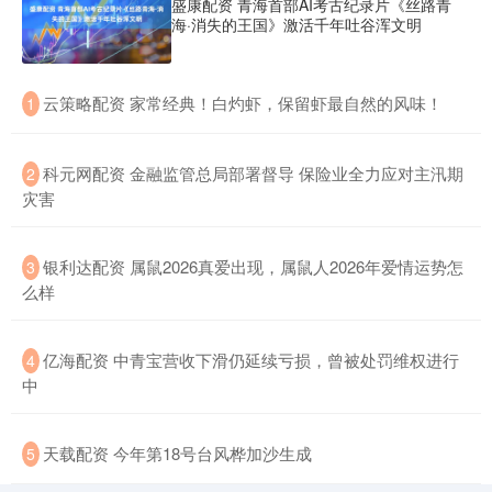
盛康配资 青海首部AI考古纪录片《丝路青
海·消失的王国》激活千年吐谷浑文明
​云策略配资 家常经典！白灼虾，保留虾最自然的风味！
1
​科元网配资 金融监管总局部署督导 保险业全力应对主汛期
2
灾害
​银利达配资 属鼠2026真爱出现，属鼠人2026年爱情运势怎
3
么样
​亿海配资 中青宝营收下滑仍延续亏损，曾被处罚维权进行
4
中
​天载配资 今年第18号台风桦加沙生成
5