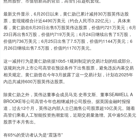
然而股价、市值创新高的背后，高管们在趁机套现。
最新文件显示，6月20日以来，黄仁勋已累计减持30万股英伟达股
票，套现规模合计近4490万美元（约合人民币3.22亿元）。具体来
看，黄仁勋在6月20日出售5万股英伟达股票，价值约721万美元；6月
23日再出售5万股，价值约719万美元；6月24日继续出售了5万股，
价值约736万美元；6月25日出售了7.5万股，价值约1144万美元；6
月26日继续出售7.5万股，价值约1170万美元。
这一减持行为是黄仁勋依据10b5-1规则制定的交易计划的组成部分。
该规则允许上市公司高管在预设条件下出售股票，避免违反内幕交易
相关规定。黄仁勋曾在今年3月披露了这一交易计划，计划在2025年
内总共减持600万股英伟达股票。
除黄仁勋之外，英伟达董事会成员马克·史蒂文斯、董事SEAWELL A
BROOKE等公司高管今年也相继减持公司股份。据英国金融时报报
道，过去12个月，英伟达内部人士已抛售公司股票超10亿美元。随着
高管们乘着人工智能投资热潮套现，近期交易量激增。其中逾5亿美元
股票于本月售出。
有65%的受访者认为是“震荡市”