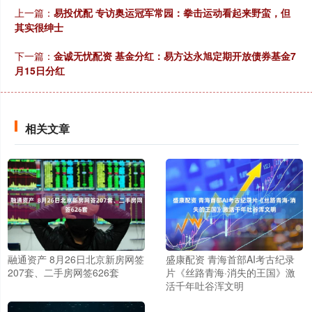
上一篇：
易投优配 专访奥运冠军常园：拳击运动看起来野蛮，但
其实很绅士
下一篇：
金诚无忧配资 基金分红：易方达永旭定期开放债券基金7
月15日分红
相关文章
融通资产 8月26日北京新房网签
盛康配资 青海首部AI考古纪录
207套、二手房网签626套
片《丝路青海·消失的王国》激
活千年吐谷浑文明