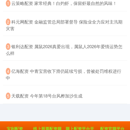
​云策略配资 家常经典！白灼虾，保留虾最自然的风味！
1
​科元网配资 金融监管总局部署督导 保险业全力应对主汛期
2
灾害
​银利达配资 属鼠2026真爱出现，属鼠人2026年爱情运势怎
3
么样
​亿海配资 中青宝营收下滑仍延续亏损，曾被处罚维权进行
4
中
​天载配资 今年第18号台风桦加沙生成
5
宝利配资
线上股票配资网
网上配资平台开
配资官网平台