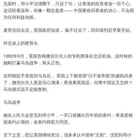
见面时，邓小平没绕圈子，只说了句： 让香港的投资者放一百个心。
这话听着温和，却像一颗定盘星—— 中国要收回香港的决心，不会因
为任何利益动摇。
麦里浩回去后，英国政府知道， 躲不过去了，回归谈判迟早要开始。
外交桌上的硬骨头
1982年9月，英国首相撒切尔夫人的专机降落在北京机场。这时候的
她刚打赢马岛战争，风头正劲。
在阿根廷手里抢回马岛后， 英国上下都觉得"日不落帝国"的威风回来
了，撒切尔夫人更是信心满满：香港离英国远，但离中国近又怎样？
马岛模式说不定能复制。
马岛战争
她在人民大会堂见到邓小平，一开口就搬出百年前的条约：香港是根
据条约占领的，改条约得双方同意。
言下之意，想让英国继续管治，顶多承认中国有"主权"。没想到邓小