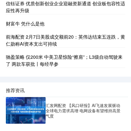
信钰证券 优质创新创业企业迎融资新通道 创业板包容性适
应性再升级
财富牛 凭什么是他
前海配资 2月7日美股成交额前20：英伟达结束五连跌，黄
仁勋称AI资本支出可持续
驰盈策略 仅200米 中美卫星惊险“擦肩”；L3级自动驾驶来
了 两款车获批丨每经早参
推荐资讯
汇发网配资 【风口研报】AI飞速发展驱动
全球电力需求高增 电网设备有望维持高景
气度