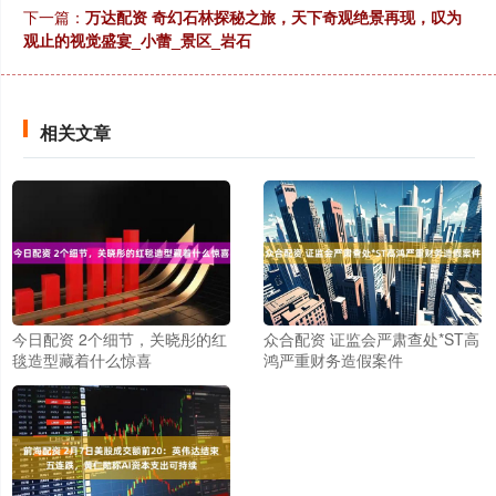
下一篇：
万达配资 奇幻石林探秘之旅，天下奇观绝景再现，叹为
观止的视觉盛宴_小蕾_景区_岩石
相关文章
今日配资 2个细节，关晓彤的红
众合配资 证监会严肃查处*ST高
毯造型藏着什么惊喜
鸿严重财务造假案件