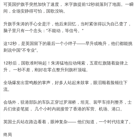
可英国护旗手突然加快了速度， 米字旗提前12秒就落到了地面。一瞬
间，全场安静得可怕，国歌没响。
升旗手朱涛的手心全是汗，他后来回忆，当时紧张得以为自己聋了，
脑子里只有一个念头："不能动，等信号。"
这12秒，是英国留下的最后一个小绊子——早升或晚升，他们都能挑
刺说中国"不专业"。
12秒后，国歌准时响起！朱涛猛地拉动绳索，五星红旗随着旋律上
升， 一秒不差，刚好在零点整升到旗杆顶端。
全场爆发出雷鸣般的掌声，好多人站起来鼓掌，眼泪顺着脸颊往下
流。
会场外，驻港部队的车队正穿过罗湖桥，坦克、装甲车排列整齐，士
兵们坐姿笔挺， 几个小时内就接管了香港的军营、机场、港口。
英国士兵站在路边看着，眼神复杂—— 他们知道，一个时代结束了。
终局