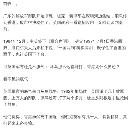
前收回。
广东的解放军部队开始演练，坦克、装甲车在深圳河边集结，消息传
到香港，股市很快稳住了。英国政府一看这招没用，又回到谈判桌
前。
1984年12月，中英签下《联合声明》，确定1997年7月1日香港回
归。撒切尔夫人后来私下说，"一国两制"确实高明，既保住了香港的
面子，也让英国下了台。
可英国军方还是不服气： 马岛那么远都能打，香港凭什么要还？
看不见的底气
英国军官的底气来自马岛战争。1982年那场仗，英国派了几十艘军
舰、上万人的部队，漂洋过海 打了两个多月，硬是从阿根廷手里抢回
了群岛。
他们觉得，香港虽然离中国近，但驻港英军有几千人，装备精良，真
打起来未必会输。