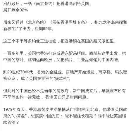
府战败后，一纸《南京条约》把香港岛割给英国。
展开剩余92%
后来又通过《北京条约》《展拓香港界址专条》， 把九龙半岛南端和
新界"租"了出去，租期99年。
这三个不平等条约像三道枷锁，把香港锁在英国的殖民版图里。
一百多年里，英国把香港打造成远东贸易枢纽。商船从这里出发，把
中国的茶叶、丝绸运向欧洲，又把鸦片、工业品倾销到中国内陆。
到20世纪70年代，香港的金融业、房地产开始爆发，写字楼、码头密
密麻麻， 成了英国在亚洲的"提款机"。
但此时的中国已经不是当年的清政府，新中国成立后，早就宣布所有
不平等条约一律无效， 香港回归只是时间问题。
1979年春天，香港总督麦里浩悄悄从广州转机到北京。他带着英国政
府的"小算盘"，想摸摸中国的底： 能不能延长租期？能不能让英国继
续管治？