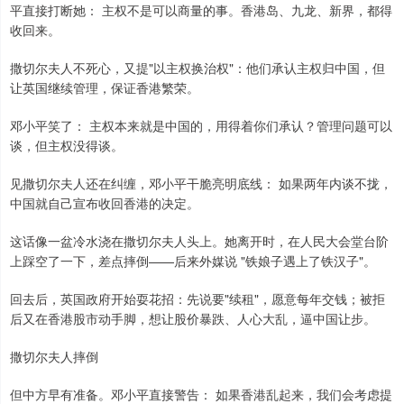
平直接打断她： 主权不是可以商量的事。香港岛、九龙、新界，都得
收回来。
撒切尔夫人不死心，又提"以主权换治权"：他们承认主权归中国，但
让英国继续管理，保证香港繁荣。
邓小平笑了： 主权本来就是中国的，用得着你们承认？管理问题可以
谈，但主权没得谈。
见撒切尔夫人还在纠缠，邓小平干脆亮明底线： 如果两年内谈不拢，
中国就自己宣布收回香港的决定。
这话像一盆冷水浇在撒切尔夫人头上。她离开时，在人民大会堂台阶
上踩空了一下，差点摔倒——后来外媒说 "铁娘子遇上了铁汉子"。
回去后，英国政府开始耍花招：先说要"续租"，愿意每年交钱；被拒
后又在香港股市动手脚，想让股价暴跌、人心大乱，逼中国让步。
撒切尔夫人摔倒
但中方早有准备。邓小平直接警告： 如果香港乱起来，我们会考虑提