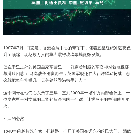
1997年7月1日凌晨，香港会展中心的穹顶下，随着五星红旗冲破夜色
升至顶端，现场数万人的掌声震得玻璃幕墙微微发颤。
但在千里之外的英国皇家军营里，一群穿着制服的军官却对着电视屏
幕满脸困惑： 马岛战争刚赢两年，英国军舰还在大西洋耀武扬威，怎
么就把每年能赚几十亿英镑的香港拱手让人？
这个问号在他们心头悬了三年，直到2000年一场军方内部会议上，一
位皇家军事科学院的上将轻描淡写的一句话，让满屋子的争论瞬间哑
火。
回归的必然
1840年的鸦片战争像一把钥匙，打开了英国在远东的殖民大门。 清政