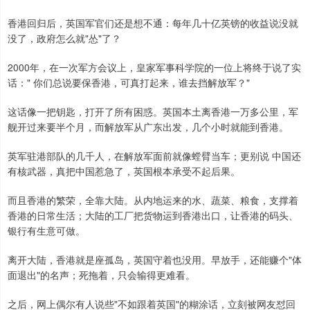
香港回归后，英国军官们还是想不通：每年几十亿英镑的收益说没就
没了，政府怎么就"怂"了？
2000年，在一次军方会议上，皇家军事科学院的一位上将终于说了实
话：" 你们总说要保香港，可真打起来，谁去挡解放军？"
这话像一把钥匙，打开了所有困惑。英国本土离香港一万多公里，军
舰开过来要半个月，而解放军从广东出发，几个小时就能到香港。
英军驻港部队的几千人，在解放军面前就像螳臂当车；更别说 中国还
有核武器，真把中国惹急了，英国根本承受不起后果。
而且香港的繁荣，全靠大陆。从内地运来的水、蔬菜、粮食，支撑着
香港的日常生活；大陆的工厂把货物运到香港出口，让香港的码头、
银行有生意可做。
离开大陆，香港就是座孤岛，英国守着也没用。早放手，还能赚个"体
面退出"的名声；死拖着，只会输得更难看。
之后，网上偶尔有人说些"不如跟着英国"的糊涂话，立刻被网友怼回