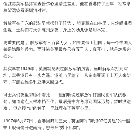
但驻港英军指挥官查普尔心里清楚差距。他在香港待了五年，经常拿
着望远镜看深圳河对岸。
解放军在广东的部队早就摆好了阵势， 坦克藏在山林里，火炮瞄准着
边境，士兵们每天训练到深夜，身上的劲儿像是用不完。
更重要的是， 解放军有三百多万人，如果要保卫祖国，每一个中国人
都是隐藏的兵力。而驻港英军最多只有五千人，真开打，就是鸡蛋碰
石头。
其实早在1949年，英国就见识过解放军的厉害。当时解放军打到深
圳，离香港只有一步之遥。港英当局急了，从东南亚调了上万人来防
守，军舰在维多利亚港来回游弋。
可士兵们夜里都睡不着觉——他们听说过解放军打国民党军队的狠
劲，知道这点人根本挡不住。最后是中方考虑到国际形势，暂时没进
攻， 但这颗"怕"的种子，早就埋在了英军心里。
1997年6月27日，香港回归前三天，英国海军"海浪97任务组"的一艘
护卫舰偷偷开进南海，想最后"秀下肌肉"。