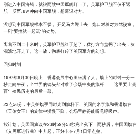
刚进入中国海域，就被两艘中国军舰盯上了。英军护卫舰不仅不返
航，反而加速冲向中国军舰，想逼退对方。
没想到中国军舰根本不躲， 开足马力迎上去，炮口对着对方驾驶室，
一副"要撞就一起沉"的架势。
离着不到二十米时，英军护卫舰终于怂了，猛打方向盘拐了出去，灰
溜溜地开走了。这一战，彻底打碎了英国军方的幻想。
回归时刻
1997年6月30日晚上，香港会展中心里坐满了人。墙上的时钟一分一
秒走向午夜，全世界的镜头都对准了会场中央的旗杆—— 这里要上演
百年殖民历史的最后一幕。
23点56分，中英护旗手同时走到旗杆下。英国的米字旗和香港旗在
《天佑女王》的旋律中慢慢下降，会场里静得能听见呼吸声。
按计划，英国国旗该在23时59分58秒完全落下，两秒后，中国国旗在
《义勇军进行曲》中升起，正好卡在7月1日零点整。