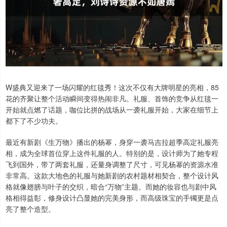
W盛典又迎来了一场闪耀的红毯秀！这次不仅有大牌明星的亮相，85
花的齐聚让整个活动瞬间变得热闹非凡。礼服、首饰的竞争从红毯一
开始就点燃了话题，咖位比拼的战场从一袭礼服开始，大家在细节上
都下了不少功夫。
最近有新剧《生万物》播出的杨幂，身穿一袭马吉拉超季高定礼服亮
相，成为全球首位穿上这件礼服的人。特别的是，设计师为了她专程
飞到国外，带了两套礼服，还量身调整了尺寸，可见杨幂的资源水准
非常高。这款大地色的礼服与她新剧的农村题材相契合，整个设计风
格就像翅膀与叶子的交织，暗合“万物”主题。而她的妆容也与剧中风
格相得益彰，修身设计凸显她的完美身形，而高级珠宝的手镯更是点
亮了整个造型。