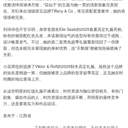
优雅演绎得淋漓尽致，“花仙子”的主题与她一贯的清新形象完美契
合。耳钉来自顶级珠宝品牌Tiffany & Co，珠宝搭配更显奢华，她的表
现堪称完美。
刘诗诗也不甘示弱，身穿老朋友Elie Saab的2025春夏高定礼服亮相。
粉色纱裙搭配红色头发，本该展现仙气的造型却有些显得过于成熟，
设计略显老气。不过，她的第二套黑色超季礼服重新找回了一些牌
面，但也未能完全展现她的身材优势，连“天鹅颈”都被泡泡袖遮掩了
光彩。
小花周也则选择了Viktor & Rolf的2025秋冬高定礼服。虽然这个品牌
的知名度稍逊一筹，但她能够穿上品牌的首穿超季高定，足见她在时
尚圈的地位逐渐上升。
从这些明星的红毯礼服不难看出，时尚资源与咖位密切相关。有热门
剧集、爆款作品的人，时尚资源自然源源不断，而明星的最终竞争
力，还是要靠实力和作品说话。
发布于：江西省
宝利配资提示：文章来自网络，不代表本站观点。