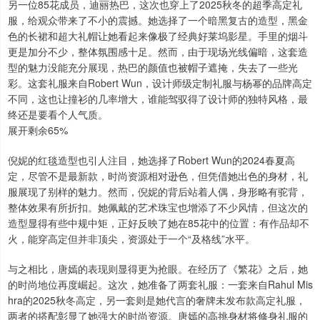
另一位85花成员，迪丽热巴，这次也穿上了2025秋冬的超季高定礼
服，给观众带来了不小的震撼。她选择了一个暗黑复古的造型，黑金
色的长裙和超大礼帽让她看起来像极了经典好莱坞影星。手里的烟斗
更是加分不少，整体氛围感十足。然而，由于现场光线偏暗，这套造
型的魅力没能充分展现，热巴的颜值也被帽子遮掩，失去了一些光
彩。这套礼服来自Robert Wun，设计师级定制礼服与杨幂的品牌高定
不同，这也让撞衫的几率增大，谁能驾驭得了设计师的独特风格，最
终还是要看个人气质。
展开剩余65%
倪妮的红毯造型也引人注目，她选择了Robert Wun的2024春夏高
定，尽管不是最新款，时尚资源相对逊色，但凭借她出色的身材，礼
服展现了别样的魅力。然而，倪妮的背后站着人偶，身形略有驼背，
整体效果有所折扣。她佩戴的艺术珠宝也增添了不少风情，但这次的
造型显得有些中规中矩，正好反映了她在85花中的位置：有作品却不
火，能穿高定但并非顶尖，资源处于一个“及格线”水平。
与之相比，唐嫣的表现则显得更为抢眼。在经历了《繁花》之后，她
的时尚地位再度崛起。这次，她准备了两套礼服：一套来自Rahul Mis
hra的2025秋冬高定，另一套则是她代言的奢牌未发布款高定礼服，
两者的搭配彰显了她强大的时尚资源。唐嫣的高挑身材将修身礼服的