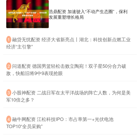
浩鼎配资 加速驶入“不动产生态圈”，保利
发展重塑增长格局
​融贷无忧配资 经济大省新亮点丨湖北：科技创新点燃工业
1
经济“主引擎”
​问道配资 德国男篮轻松击败立陶宛！双子星50分合力破
2
敌，快船旧将9中9表现抢眼
​小股神配资 二战日军在太平洋战场的阵亡人数，为何是美
3
军10倍之多？
​融牛网配资 江松科技IPO：市占率第一+光伏电池
4
TOP10“全员采购”