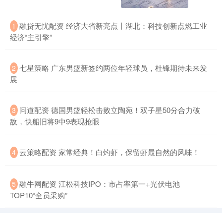
融贷无忧配资 经济大省新亮点丨湖北：科技创新点燃工业
1
经济“主引擎”
七星策略 广东男篮新签约两位年轻球员，杜锋期待未来发
2
展
问道配资 德国男篮轻松击败立陶宛！双子星50分合力破
3
敌，快船旧将9中9表现抢眼
云策略配资 家常经典！白灼虾，保留虾最自然的风味！
4
融牛网配资 江松科技IPO：市占率第一+光伏电池
5
TOP10“全员采购”