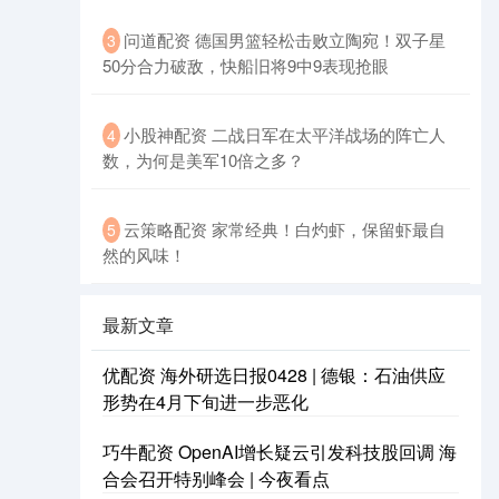
问道配资 德国男篮轻松击败立陶宛！双子星
3
50分合力破敌，快船旧将9中9表现抢眼
小股神配资 二战日军在太平洋战场的阵亡人
4
数，为何是美军10倍之多？
云策略配资 家常经典！白灼虾，保留虾最自
5
然的风味！
最新文章
优配资 海外研选日报0428 | 德银：石油供应
形势在4月下旬进一步恶化
巧牛配资 OpenAI增长疑云引发科技股回调 海
合会召开特别峰会 | 今夜看点