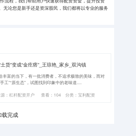
操作流程，我们帮助用户快速获得配资资金，提升投资
。无论您是新手还是资深股民，我们都将以专业的服务
土货”变成“金疙瘩”_王琼艳_家乡_双沟镇
食物供给丰富的当下，有一批消费者，不追求极致的美味，而对
工”“原生态”，试图找到印象中的老味道....
来源：杠杆配资开户
查看：
104
分类：
宝利配资
加载完成